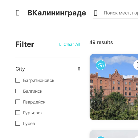
ВКалининграде
49
results
Filter
Clear All
City
Багратионовск
Балтийск
Гвардейск
Гурьевск
Гусев
Железнодорожный