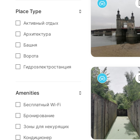
Зеленоградск
Place Type
Калининград
Активный отдых
Краснознаменск
Архитектура
Куршская Коса
Башня
Ладушкин
Ворота
Мамоново
Гидроэлектростанция
Неман
Замок
Нестеров
Заповедные места
Amenities
Озёрск
Зоопарк
Бесплатный Wi-Fi
Пионерский
Интересные места
Бронирование
Полесск
Кафе
Зоны для некурящих
Правдинск
Кемпинг
Кондиционер
Светлогорск