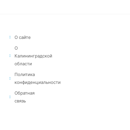
О сайте
О
Калининградской
области
Политика
конфиденциальности
Обратная
связь