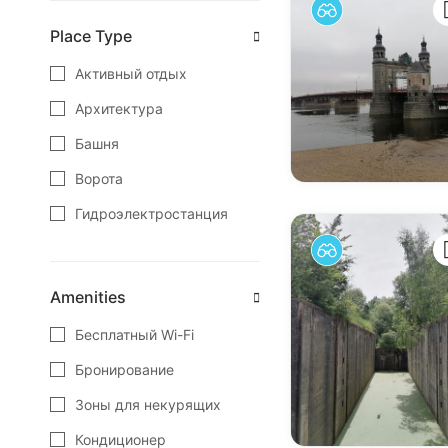
Зеленоградск
Place Type
Калининград
Активный отдых
Краснознаменск
Архитектура
Куршская Коса
Башня
Ладушкин
Ворота
Мамоново
Гидроэлектростанция
Неман
Замок
Нестеров
Заповедные места
Amenities
Озёрск
Зоопарк
Бесплатный Wi-Fi
Пионерский
Интересные места
Бронирование
Полесск
Кафе
Зоны для некурящих
Правдинск
Кемпинг
Кондиционер
Светлогорск