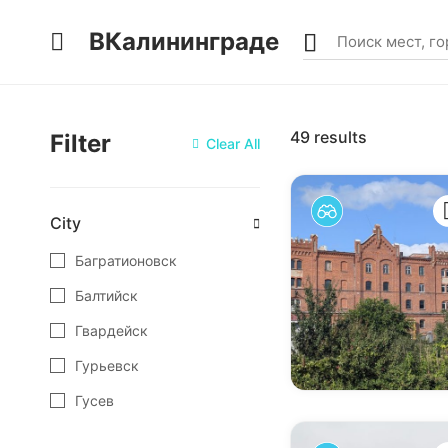
ВКалининграде
49
results
Filter
Clear All
City
Багратионовск
Балтийск
Гвардейск
Гурьевск
Гусев
Железнодорожный