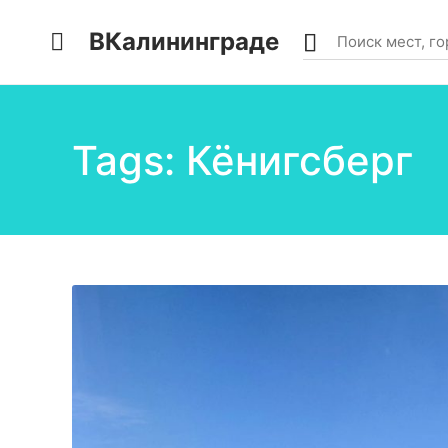
ВКалининграде
Tags: Кёнигсберг