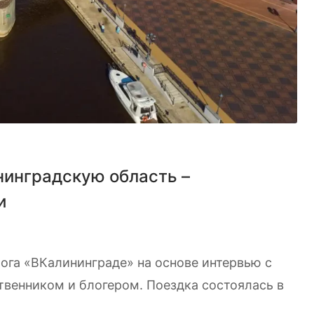
нинградскую область –
и
ога «ВКалининграде» на основе интервью с
венником и блогером. Поездка состоялась в