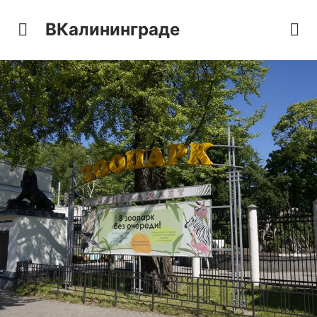
ВКалининграде