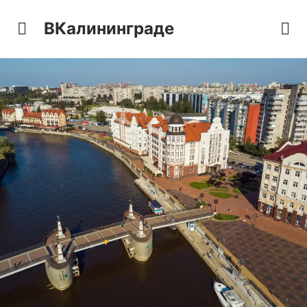
ВКалининграде