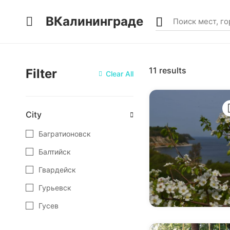
ВКалининграде
11
results
Filter
Clear All
City
Багратионовск
Балтийск
Гвардейск
Гурьевск
Гусев
Железнодорожный