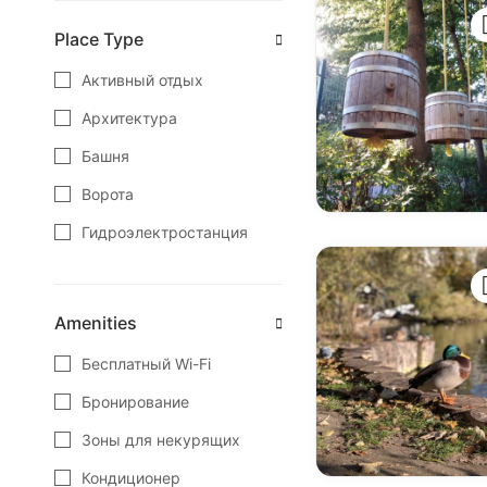
Зеленоградск
Place Type
Калининград
Активный отдых
Краснознаменск
Архитектура
Куршская Коса
Башня
Ладушкин
Ворота
Мамоново
Гидроэлектростанция
Неман
Замок
Нестеров
Заповедные места
Amenities
Озёрск
Зоопарк
Бесплатный Wi-Fi
Пионерский
Интересные места
Бронирование
Полесск
Кафе
Зоны для некурящих
Правдинск
Кемпинг
Кондиционер
Светлогорск