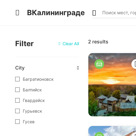
ВКалининграде
2
results
Filter
Clear All
City
Багратионовск
Балтийск
Гвардейск
Гурьевск
Гусев
Железнодорожный