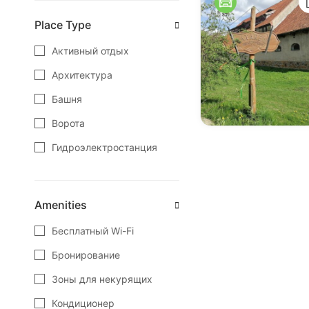
Зеленоградск
Place Type
Калининград
Активный отдых
Краснознаменск
Архитектура
Куршская Коса
Башня
Ладушкин
Ворота
Мамоново
Гидроэлектростанция
Неман
Замок
Нестеров
Заповедные места
Amenities
Озёрск
Зоопарк
Бесплатный Wi-Fi
Пионерский
Интересные места
Бронирование
Полесск
Кафе
Зоны для некурящих
Правдинск
Кемпинг
Кондиционер
Светлогорск