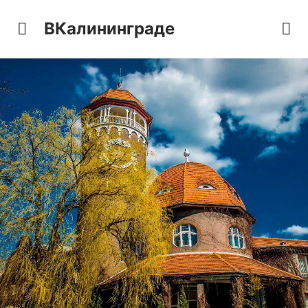
ВКалининграде