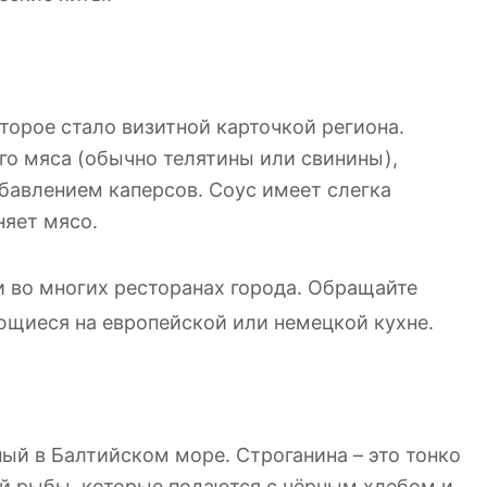
торое стало визитной карточкой региона.
го мяса (обычно телятины или свинины),
обавлением каперсов. Соус имеет слегка
няет мясо.
 во многих ресторанах города. Обращайте
ющиеся на европейской или немецкой кухне.
ый в Балтийском море. Строганина – это тонко
й рыбы, которые подаются с чёрным хлебом и